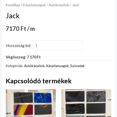
Kezdőlap
/
Kárpitanyagok
/
Autókárpitok
/ Jack
Jack
7170 Ft / m
Hosszúság (m):
Végösszeg: 7 170 Ft
Kategóriák:
Autókárpitok
,
Kárpitanyagok
,
Szövetek
Kapcsolódó termékek