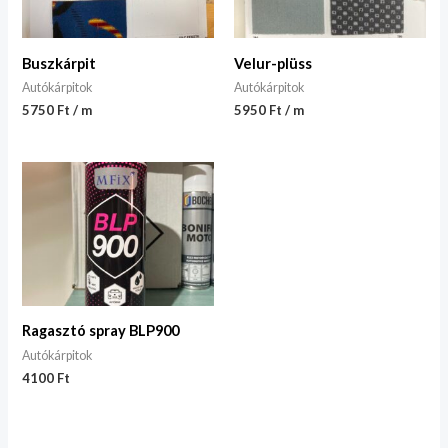
Buszkárpit
Velur-plüss
Autókárpitok
Autókárpitok
5750 Ft / m
5950 Ft / m
Ragasztó spray BLP900
Autókárpitok
4100
Ft