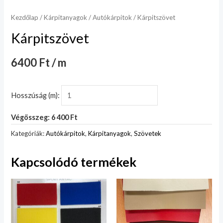
Kezdőlap
/
Kárpitanyagok
/
Autókárpitok
/ Kárpitszövet
Kárpitszövet
6400 Ft / m
Hosszúság (m):
Végösszeg: 6 400 Ft
Kategóriák:
Autókárpitok
,
Kárpitanyagok
,
Szövetek
Kapcsolódó termékek