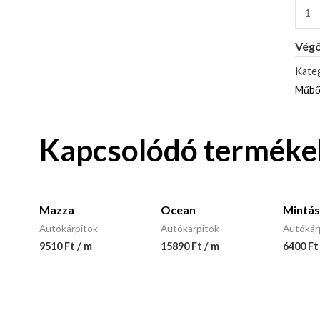
Végö
Kateg
Műbő
Kapcsolódó terméke
Mazza
Ocean
Mintás
Autókárpitok
Autókárpitok
Autókár
9510 Ft / m
15890 Ft / m
6400 Ft