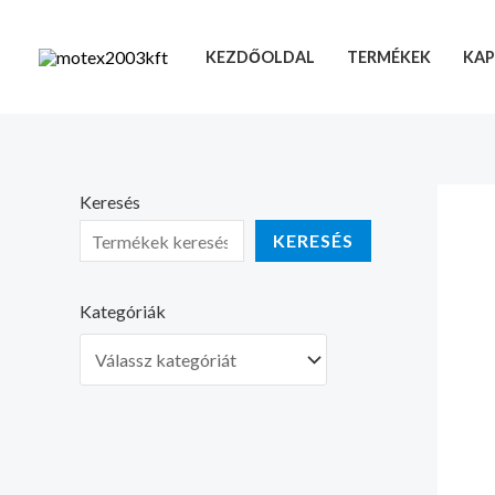
Skip
to
KEZDŐOLDAL
TERMÉKEK
KAP
content
Keresés
KERESÉS
Kategóriák