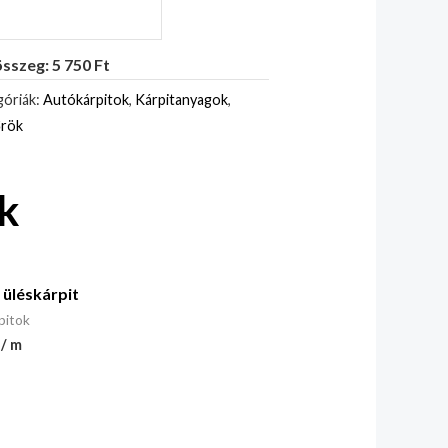
sszeg: 5 750 Ft
óriák:
Autókárpitok
,
Kárpitanyagok
,
rök
k
 üléskárpit
pitok
 / m