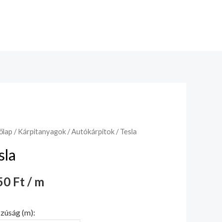
őlap
/
Kárpitanyagok
/
Autókárpitok
/ Tesla
sla
0 Ft / m
zúság (m):