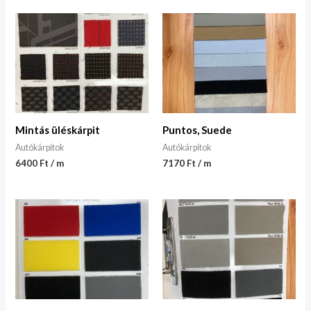
Mintás üléskárpit
Puntos, Suede
Autókárpitok
Autókárpitok
6400 Ft / m
7170 Ft / m