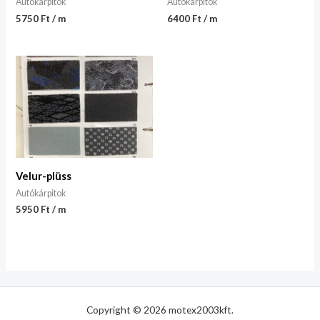
Autókárpitok
Autókárpitok
5750 Ft / m
6400 Ft / m
Velur-plüss
Autókárpitok
5950 Ft / m
Copyright © 2026 motex2003kft.