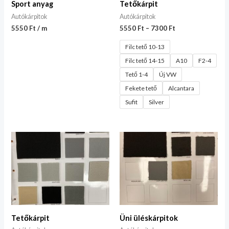
Sport anyag
Tetőkárpit
Autókárpitok
Autókárpitok
5550 Ft / m
5550
Ft
–
7300
Ft
Filc tető 10-13
Filc tető 14-15
A10
F2-4
Tető 1-4
Új VW
Fekete tető
Alcantara
Sufit
Silver
Tetőkárpit
Üni üléskárpitok