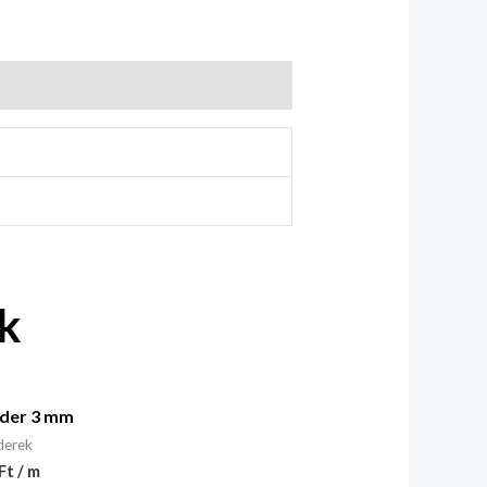
k
der 3 mm
derek
Ft / m