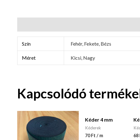
További információk
Szín
Fehér, Fekete, Bézs
Méret
Kicsi, Nagy
Kapcsolódó terméke
Kéder 4 mm
Ké
Kéderek
Ké
70 Ft / m
68 