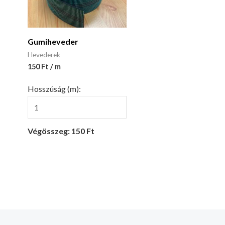
Gumiheveder
Hevederek
150 Ft / m
Hosszúság (m):
Végösszeg: 150 Ft