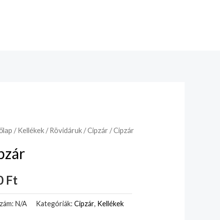
őlap
/
Kellékek
/
Rövidáruk
/
Cipzár
/ Cipzár
pzár
0
Ft
szám:
N/A
Kategóriák:
Cipzár
,
Kellékek