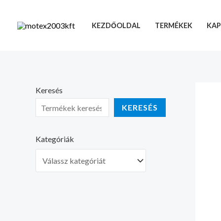
Skip
to
KEZDŐOLDAL
TERMÉKEK
KAP
content
Keresés
KERESÉS
Kategóriák