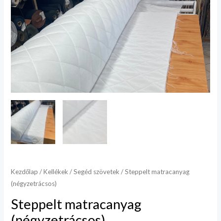
Kezdőlap
/
Kellékek
/
Segéd szövetek
/ Steppelt matracanyag
(négyzetrácsos)
Steppelt matracanyag
(négyzetrácsos)