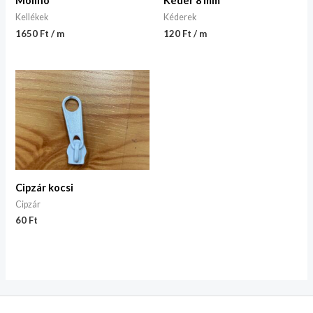
Molinó
Kéder 8 mm
Kellékek
Kéderek
1650 Ft / m
120 Ft / m
Cipzár kocsi
Cipzár
60
Ft