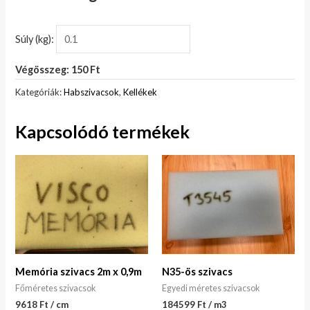
Súly (kg):
Végösszeg: 150 Ft
Kategóriák:
Habszivacsok
,
Kellékek
Kapcsolódó termékek
Memória szivacs 2m x 0,9m
N35-ös szivacs
Főméretes szivacsok
Egyedi méretes szivacsok
9618 Ft / cm
184599 Ft / m3