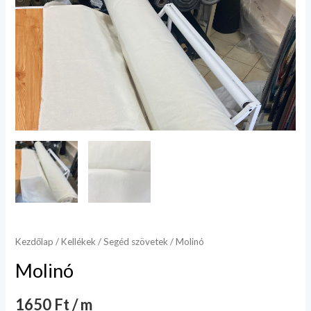
Kezdőlap
/
Kellékek
/
Segéd szövetek
/ Molinó
Molinó
1650 Ft / m