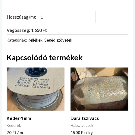
Hosszúság (m):
Végösszeg: 1 650 Ft
Kategóriák:
Kellékek
,
Segéd szövetek
Kapcsolódó termékek
Kéder 4 mm
Daráltszivacs
Kéderek
Habszivacsok
70 Ft / m
1500 Ft / kg