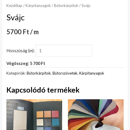
Kezdőlap
/
Kárpitanyagok
/
Bútorkárpitok
/ Svájc
Svájc
5700 Ft / m
Hosszúság (m):
Végösszeg: 5 700 Ft
Kategóriák:
Bútorkárpitok
,
Bútorszövetek
,
Kárpitanyagok
Kapcsolódó termékek