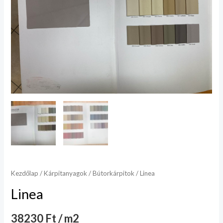
Kezdőlap
/
Kárpitanyagok
/
Bútorkárpitok
/ Linea
Linea
38230 Ft / m2