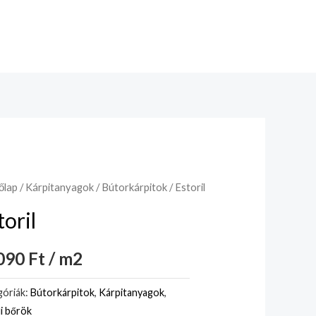
őlap
/
Kárpitanyagok
/
Bútorkárpitok
/ Estoril
toril
90 Ft / m2
óriák:
Bútorkárpitok
,
Kárpitanyagok
,
i bőrök