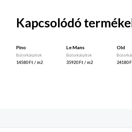
Kapcsolódó terméke
Pino
Le Mans
Old
Bútorkárpitok
Bútorkárpitok
Bútorká
14580 Ft / m2
35920 Ft / m2
24180 F