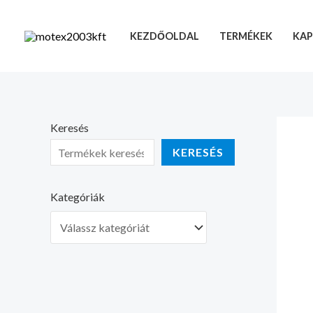
Skip
to
KEZDŐOLDAL
TERMÉKEK
KAP
content
Keresés
KERESÉS
Kategóriák