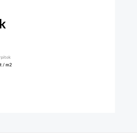
k
rpitok
t / m2