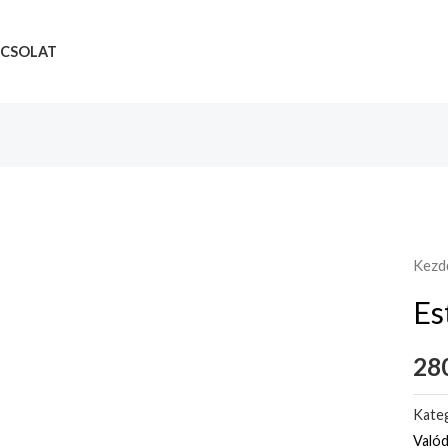
CSOLAT
Kezd
Es
280
Kateg
Valód