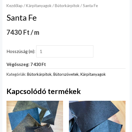
Kezdőlap
/
Kárpitanyagok
/
Bútorkárpitok
/ Santa Fe
Santa Fe
7430 Ft / m
Hosszúság (m):
Végösszeg: 7 430 Ft
Kategóriák:
Bútorkárpitok
,
Bútorszövetek
,
Kárpitanyagok
Kapcsolódó termékek