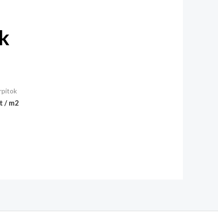
k
rpitok
t / m2