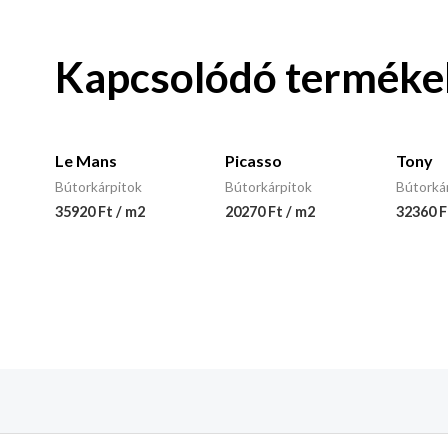
Kapcsolódó terméke
Le Mans
Picasso
Tony
Bútorkárpitok
Bútorkárpitok
Bútorká
35920 Ft / m2
20270 Ft / m2
32360 F