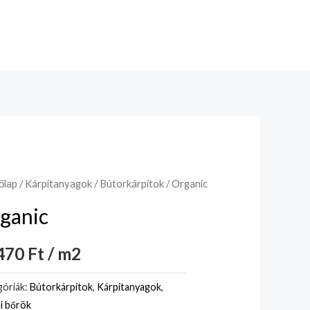
őlap
/
Kárpitanyagok
/
Bútorkárpitok
/ Organic
ganic
70 Ft / m2
óriák:
Bútorkárpitok
,
Kárpitanyagok
,
i bőrök