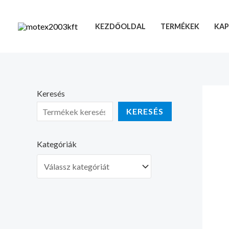
Skip
to
KEZDŐOLDAL
TERMÉKEK
KAP
content
Keresés
KERESÉS
Kategóriák