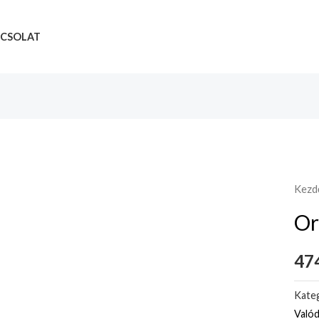
CSOLAT
Kezd
Or
474
Kateg
Valód