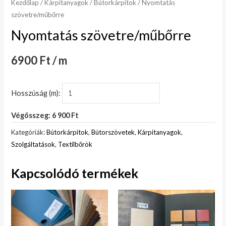
Kezdőlap
/
Kárpitanyagok
/
Bútorkárpitok
/ Nyomtatás
szövetre/műbőrre
Nyomtatás szövetre/műbőrre
6900 Ft / m
Hosszúság (m):
Végösszeg: 6 900 Ft
Kategóriák:
Bútorkárpitok
,
Bútorszövetek
,
Kárpitanyagok
,
Szolgáltatások
,
Textilbőrök
Kapcsolódó termékek