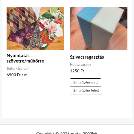
Nyomtatás
Szivacsragasztás
szövetre/műbőrre
Habszivacsok
Bútorkárpitok
1250
Ft
6900 Ft / m
2m x 1,4m alatt
2m x 1,4m felett