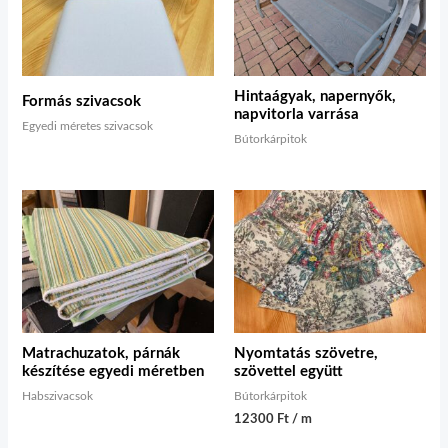
Hintaágyak, napernyők,
Formás szivacsok
napvitorla varrása
Egyedi méretes szivacsok
Bútorkárpitok
Matrachuzatok, párnák
Nyomtatás szövetre,
készítése egyedi méretben
szövettel együtt
Habszivacsok
Bútorkárpitok
12300 Ft / m