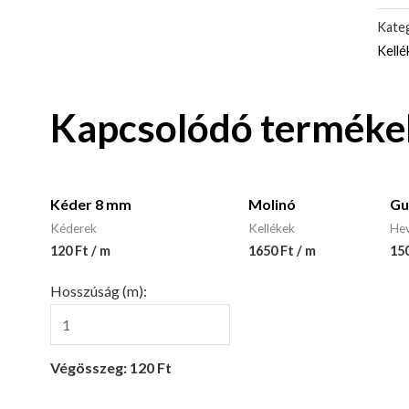
Kateg
Kellé
Kapcsolódó terméke
Kéder 8 mm
Molinó
Gu
Kéderek
Kellékek
He
120 Ft / m
1650 Ft / m
150
Hosszúság (m):
Végösszeg: 120 Ft