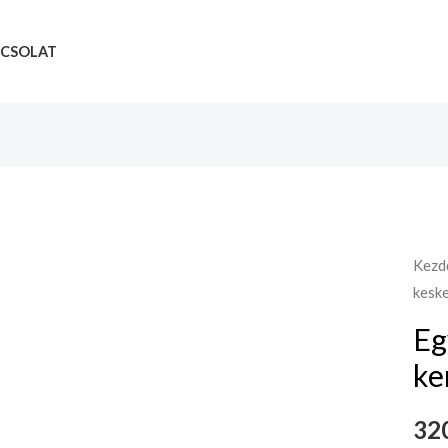
CSOLAT
Kezd
keske
Eg
ke
32