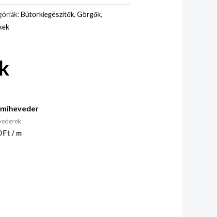
óriák:
Bútorkiegészítők
,
Görgők
,
kek
k
miheveder
vederek
 Ft / m