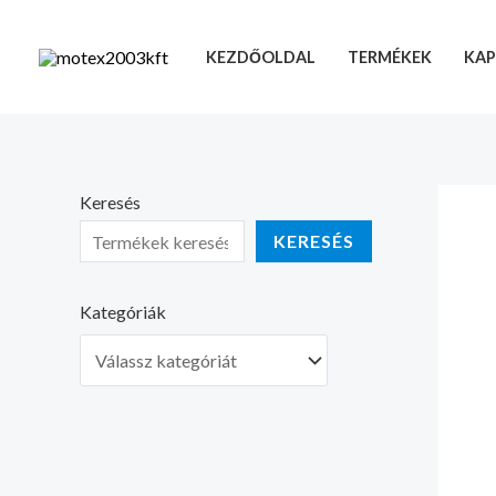
Skip
to
KEZDŐOLDAL
TERMÉKEK
KAP
content
Keresés
KERESÉS
Kategóriák