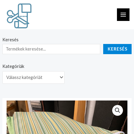
Skip
MAI
to
ME
content
Keresés
KERESÉS
Kategóriák