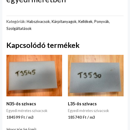
Kategóriák:
Habszivacsok
,
Kárpitanyagok
,
Kellékek
,
Ponyvák
,
Szolgáltatások
Kapcsolódó termékek
N35-ös szivacs
L35-ös szivacs
Egyedi méretes szivacsok
Egyedi méretes szivacsok
184599 Ft / m3
185740 Ft / m3
Hosszúság (cm):