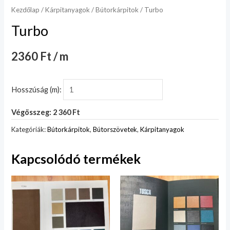
Kezdőlap
/
Kárpitanyagok
/
Bútorkárpitok
/ Turbo
Turbo
2360 Ft / m
Hosszúság (m):
Végösszeg: 2 360 Ft
Kategóriák:
Bútorkárpitok
,
Bútorszövetek
,
Kárpitanyagok
Kapcsolódó termékek