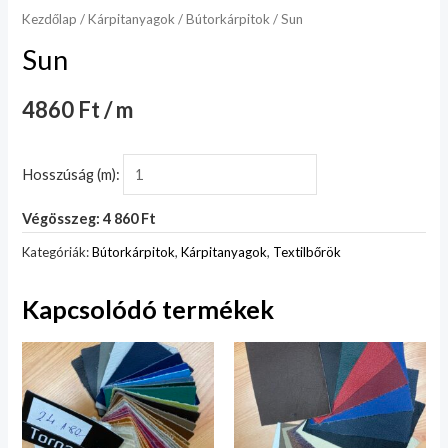
Kezdőlap
/
Kárpitanyagok
/
Bútorkárpitok
/ Sun
Sun
4860 Ft / m
Hosszúság (m):
Végösszeg: 4 860 Ft
Kategóriák:
Bútorkárpitok
,
Kárpitanyagok
,
Textilbőrök
Kapcsolódó termékek