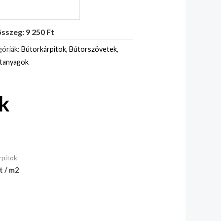
sszeg: 9 250 Ft
óriák:
Bútorkárpitok
,
Bútorszövetek
,
itanyagok
k
rpitok
t / m2