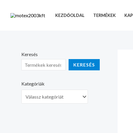
Skip
to
KEZDŐOLDAL
TERMÉKEK
KAP
content
Keresés
KERESÉS
Kategóriák