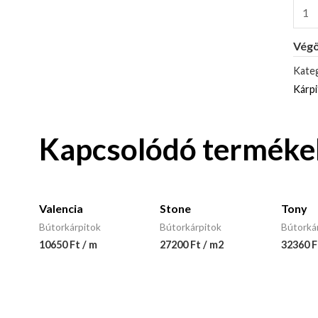
Végö
Kateg
Kárp
Kapcsolódó terméke
Valencia
Stone
Tony
Bútorkárpitok
Bútorkárpitok
Bútorká
10650 Ft / m
27200 Ft / m2
32360 F