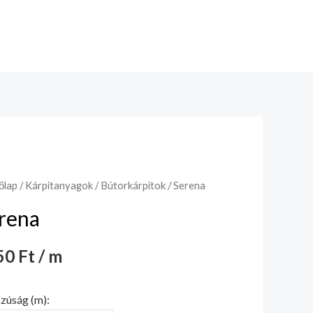
őlap
/
Kárpitanyagok
/
Bútorkárpitok
/ Serena
rena
0 Ft / m
zúság (m):