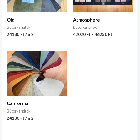
Old
Atmosphere
Bútorkárpitok
Bútorkárpitok
24180 Ft / m2
43030
Ft
–
46230
Ft
California
Bútorkárpitok
24180 Ft / m2