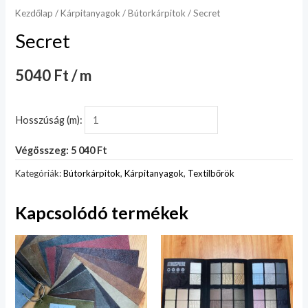
Kezdőlap
/
Kárpitanyagok
/
Bútorkárpitok
/ Secret
Secret
5040 Ft / m
Hosszúság (m):
Végösszeg: 5 040 Ft
Kategóriák:
Bútorkárpitok
,
Kárpitanyagok
,
Textilbőrök
Kapcsolódó termékek