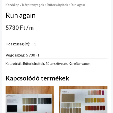
Kezdőlap
/
Kárpitanyagok
/
Bútorkárpitok
/ Run again
Run again
5730 Ft / m
Hosszúság (m):
Végösszeg: 5 730 Ft
Kategóriák:
Bútorkárpitok
,
Bútorszövetek
,
Kárpitanyagok
Kapcsolódó termékek