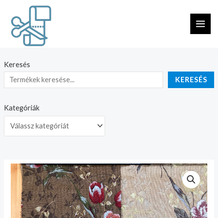
Skip
MAI
to
ME
content
Keresés
KERESÉS
Kategóriák