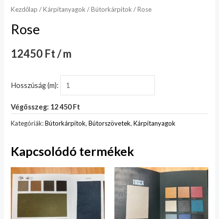
Kezdőlap
/
Kárpitanyagok
/
Bútorkárpitok
/ Rose
Rose
12450 Ft / m
Hosszúság (m):
Végösszeg: 12 450 Ft
Kategóriák:
Bútorkárpitok
,
Bútorszövetek
,
Kárpitanyagok
Kapcsolódó termékek