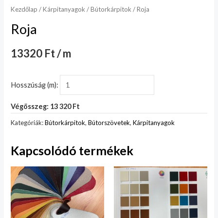
Kezdőlap
/
Kárpitanyagok
/
Bútorkárpitok
/ Roja
Roja
13320 Ft / m
Hosszúság (m):
Végösszeg: 13 320 Ft
Kategóriák:
Bútorkárpitok
,
Bútorszövetek
,
Kárpitanyagok
Kapcsolódó termékek