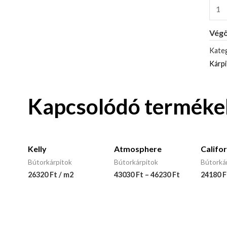
Végö
Kateg
Kárp
Kapcsolódó terméke
Kelly
Atmosphere
Califor
Bútorkárpitok
Bútorkárpitok
Bútorká
26320 Ft / m2
43030
Ft
–
46230
Ft
24180 F