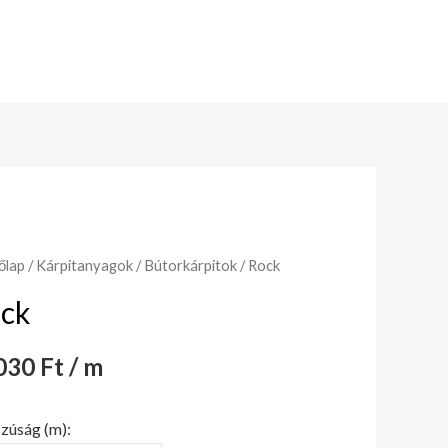
őlap
/
Kárpitanyagok
/
Bútorkárpitok
/ Rock
ck
30 Ft / m
zúság (m):