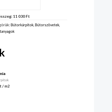
sszeg: 11 030 Ft
óriák:
Bútorkárpitok
,
Bútorszövetek
,
itanyagok
k
nia
rpitok
t / m2