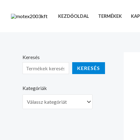
Skip
to
KEZDŐOLDAL
TERMÉKEK
KAP
content
Keresés
KERESÉS
Kategóriák