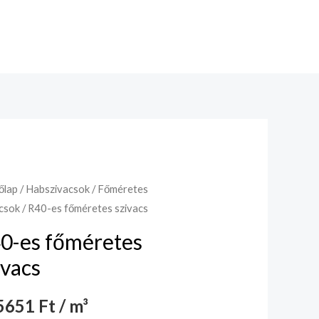
őlap
/
Habszivacsok
/
Főméretes
csok
/ R40-es főméretes szivacs
0-es főméretes
ivacs
651 Ft / m³