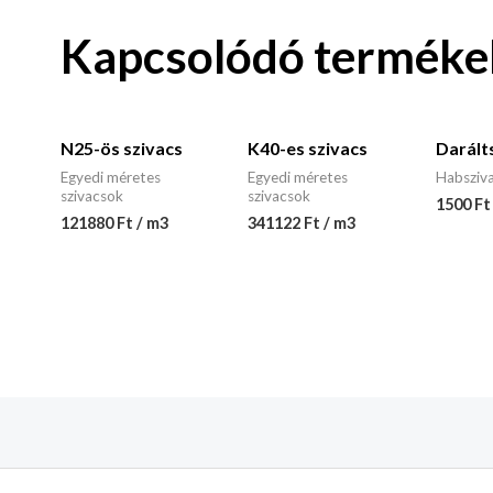
Kapcsolódó terméke
N25-ös szivacs
K40-es szivacs
Darált
Egyedi méretes
Egyedi méretes
Habsziv
szivacsok
szivacsok
1500 Ft 
121880 Ft / m3
341122 Ft / m3