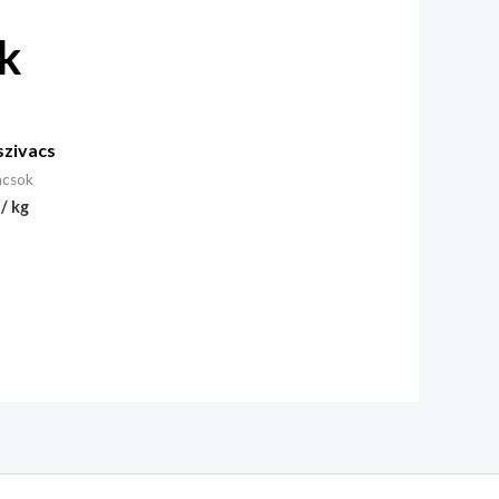
k
szivacs
acsok
/ kg