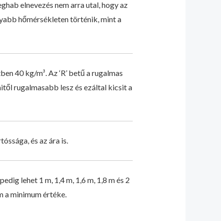
ghab elnevezés nem arra utal, hogy az
yabb hőmérsékleten történik, mint a
tben 40 kg/m³. Az ‘R’ betű a rugalmas
től rugalmasabb lesz és ezáltal kicsit a
ssága, és az ára is.
edig lehet 1 m, 1,4 m, 1,6 m, 1,8 m és 2
cm a minimum értéke.