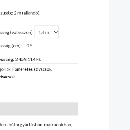
zúság: 2 m (állandó)
sség (válasszon):
sság (cm):
sszeg: 2 459,114 Ft
óriák:
Főméretes szivacsok
,
zivacsok
odern bútorgyártásban, matracokban,