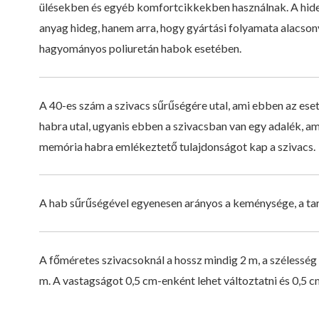
ülésekben és egyéb komfortcikkekben használnak. A hide
anyag hideg, hanem arra, hogy gyártási folyamata alacson
hagyományos poliuretán habok esetében.
A 40-es szám a szivacs sűrűségére utal, ami ebben az ese
habra utal, ugyanis ebben a szivacsban van egy adalék, ami
memória habra emlékeztető tulajdonságot kap a szivacs.
A hab sűrűségével egyenesen arányos a keménysége, a tartó
A főméretes szivacsoknál a hossz mindig 2 m, a szélesség p
m. A vastagságot 0,5 cm-enként lehet változtatni és 0,5 