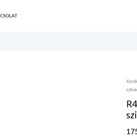
CSOLAT
Kezd
sziva
R4
sz
175