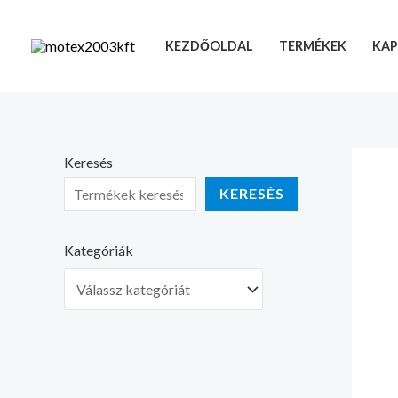
Skip
to
KEZDŐOLDAL
TERMÉKEK
KAP
content
Keresés
KERESÉS
Kategóriák