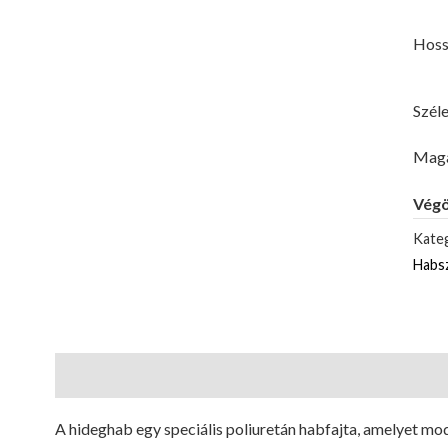
Hoss
Széle
Maga
Végö
Kateg
Habs
Leírás
A hideghab egy speciális poliuretán habfajta, amelyet m