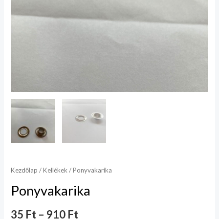
Kezdőlap
/
Kellékek
/ Ponyvakarika
Ponyvakarika
35
Ft
–
910
Ft