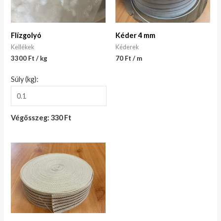
Flízgolyó
Kéder 4 mm
Kellékek
Kéderek
3300 Ft / kg
70 Ft / m
Súly (kg):
Végösszeg: 330 Ft