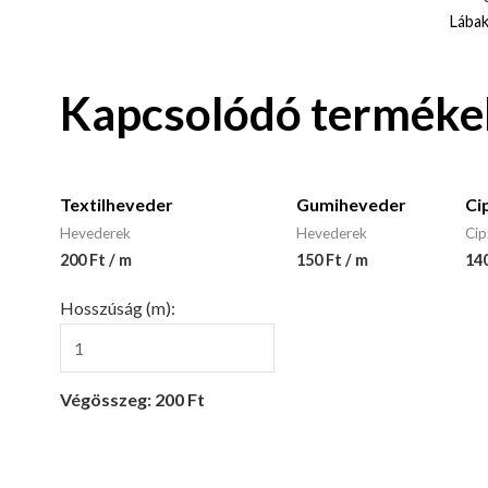
Lába
Kapcsolódó terméke
Textilheveder
Gumiheveder
Ci
Hevederek
Hevederek
Cip
200 Ft / m
150 Ft / m
14
Hosszúság (m):
Végösszeg: 200 Ft