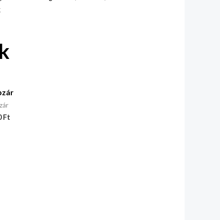
k
k
pzár
zár
0
Ft