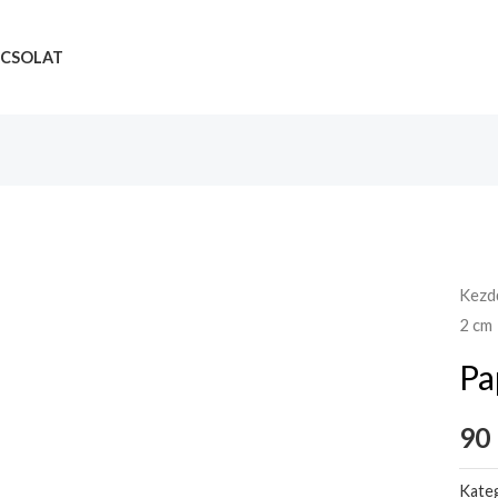
CSOLAT
Kezd
2 cm
Pa
90
Kateg