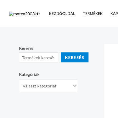
Skip
to
KEZDŐOLDAL
TERMÉKEK
KAP
content
Keresés
KERESÉS
Kategóriák