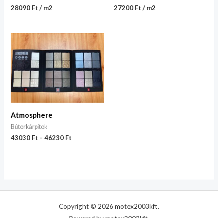
28090 Ft / m2
27200 Ft / m2
Atmosphere
Bútorkárpitok
43030
Ft
–
46230
Ft
Copyright © 2026 motex2003kft.