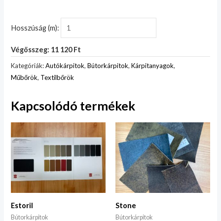
Hosszúság (m):
Végösszeg: 11 120 Ft
Kategóriák:
Autókárpitok
,
Bútorkárpitok
,
Kárpitanyagok
,
Műbőrök
,
Textilbőrök
Kapcsolódó termékek
Estoril
Stone
Bútorkárpitok
Bútorkárpitok