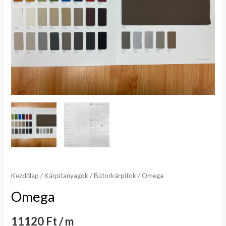
Kezdőlap
/
Kárpitanyagok
/
Bútorkárpitok
/ Omega
Omega
11120 Ft / m