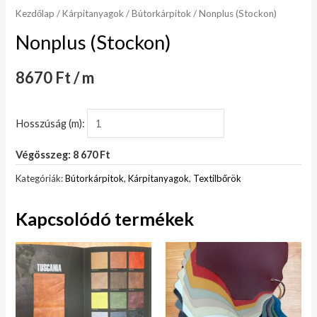
Kezdőlap
/
Kárpitanyagok
/
Bútorkárpitok
/ Nonplus (Stockon)
Nonplus (Stockon)
8670 Ft / m
Hosszúság (m):
Végösszeg: 8 670 Ft
Kategóriák:
Bútorkárpitok
,
Kárpitanyagok
,
Textilbőrök
Kapcsolódó termékek