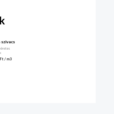
k
 szivacs
éretes
k
Ft / m3