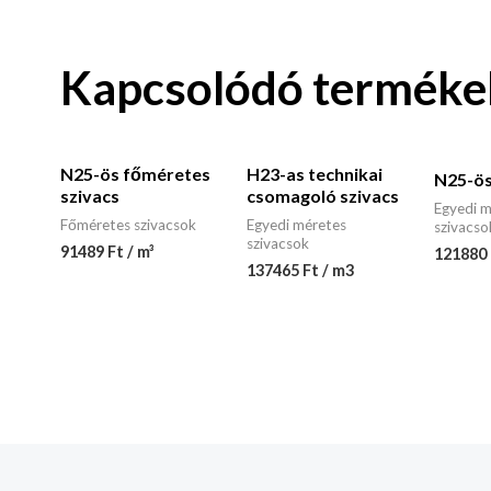
Kapcsolódó terméke
N25-ös főméretes
H23-as technikai
N25-ös
szivacs
csomagoló szivacs
Egyedi m
Főméretes szivacsok
Egyedi méretes
szivacso
szivacsok
91489 Ft / m³
121880 
137465 Ft / m3