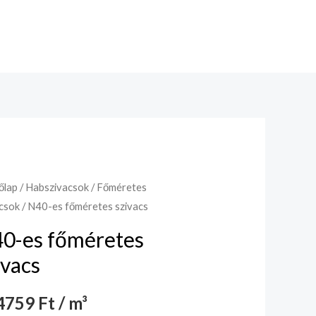
őlap
/
Habszivacsok
/
Főméretes
csok
/ N40-es főméretes szivacs
0-es főméretes
ivacs
759 Ft / m³