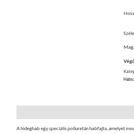
Hoss
Széle
Maga
Végö
Kateg
Habs
Leírás
A hideghab egy speciális poliuretán habfajta, amelyet m