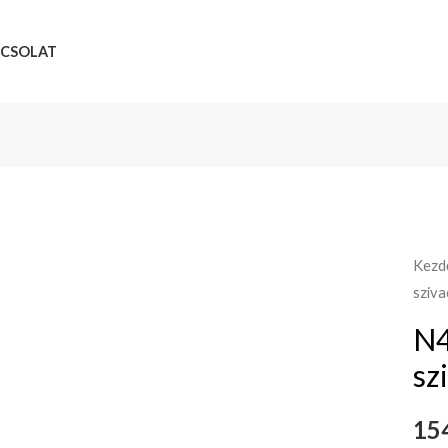
CSOLAT
Kezd
sziva
N4
sz
154