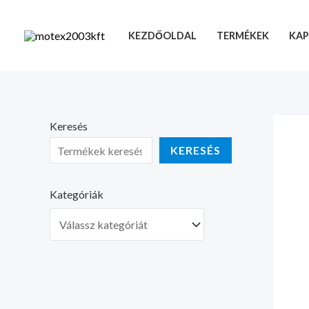
Skip
to
KEZDŐOLDAL
TERMÉKEK
KAP
content
Keresés
KERESÉS
Kategóriák