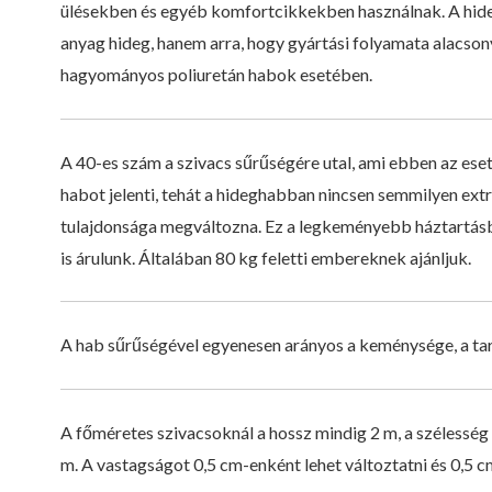
ülésekben és egyéb komfortcikkekben használnak. A hide
anyag hideg, hanem arra, hogy gyártási folyamata alacson
hagyományos poliuretán habok esetében.
A 40-es szám a szivacs sűrűségére utal, ami ebben az ese
habot jelenti, tehát a hideghabban nincsen semmilyen extr
tulajdonsága megváltozna. Ez a legkeményebb háztartásb
is árulunk. Általában 80 kg feletti embereknek ajánljuk.
A hab sűrűségével egyenesen arányos a keménysége, a tartó
A főméretes szivacsoknál a hossz mindig 2 m, a szélesség p
m. A vastagságot 0,5 cm-enként lehet változtatni és 0,5 