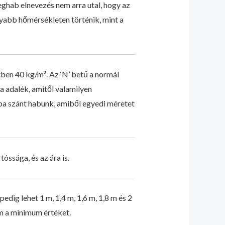
ghab elnevezés nem arra utal, hogy az
yabb hőmérsékleten történik, mint a
tben 40 kg/m³. Az ‘N’ betű a normál
a adalék, amitől valamilyen
a szánt habunk, amiből egyedi méretet
ssága, és az ára is.
edig lehet 1 m, 1,4 m, 1,6 m, 1,8 m és 2
cm a minimum értéket.