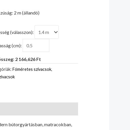
zúság: 2 m (állandó)
sség (válasszon):
sság (cm):
sszeg: 2 166,626 Ft
óriák:
Főméretes szivacsok
,
zivacsok
odern bútorgyártásban, matracokban,