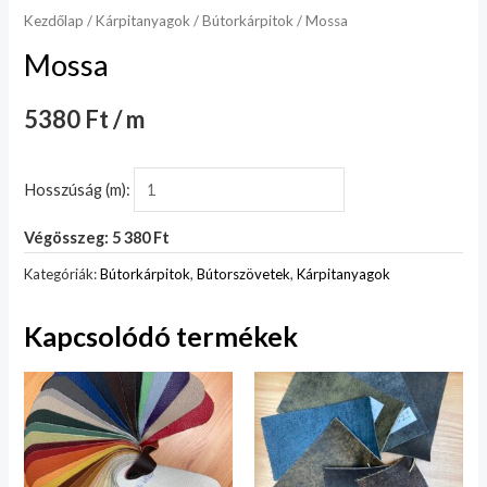
Kezdőlap
/
Kárpitanyagok
/
Bútorkárpitok
/ Mossa
Mossa
5380 Ft / m
Hosszúság (m):
Végösszeg: 5 380 Ft
Kategóriák:
Bútorkárpitok
,
Bútorszövetek
,
Kárpitanyagok
Kapcsolódó termékek