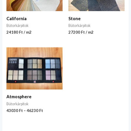
California
Stone
Bútorkárpitok
Bútorkárpitok
24180 Ft / m2
27200 Ft / m2
Atmosphere
Bútorkárpitok
43030
Ft
–
46230
Ft