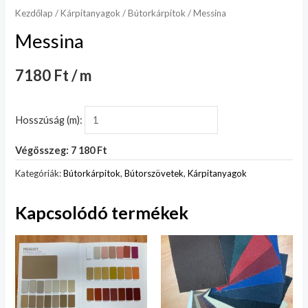
Kezdőlap
/
Kárpitanyagok
/
Bútorkárpitok
/ Messina
Messina
7180 Ft / m
Hosszúság (m):
Végösszeg: 7 180 Ft
Kategóriák:
Bútorkárpitok
,
Bútorszövetek
,
Kárpitanyagok
Kapcsolódó termékek