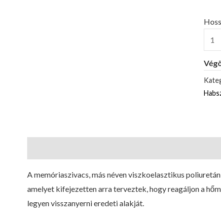
Hoss
Végö
Kateg
Habs
Leírás
A memóriaszivacs, más néven viszkoelasztikus poliuretán 
amelyet kifejezetten arra terveztek, hogy reagáljon a hőm
legyen visszanyerni eredeti alakját.