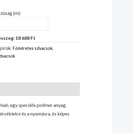
zúság (m):
sszeg: 18 688 Ft
óriák:
Főméretes szivacsok
,
zivacsok
hab, egy speciális polimer anyag,
érsékletre és a nyomásra, és képes