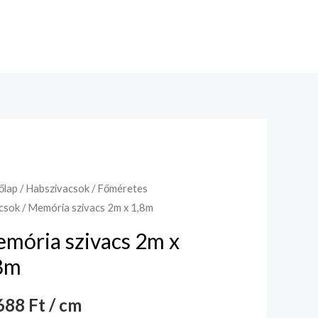
őlap
/
Habszivacsok
/
Főméretes
csok
/ Memória szivacs 2m x 1,8m
mória szivacs 2m x
8m
88 Ft / cm