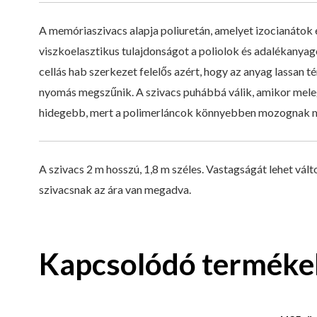
A memóriaszivacs alapja poliuretán, amelyet izocianátok és
viszkoelasztikus tulajdonságot a poliolok és adalékanyago
cellás hab szerkezet felelős azért, hogy az anyag lassan t
nyomás megszűnik. A szivacs puhábbá válik, amikor mel
hidegebb, mert a polimerláncok könnyebben mozognak 
A szivacs 2 m hosszú, 1,8 m széles. Vastagságát lehet vál
szivacsnak az ára van megadva.
Kapcsolódó terméke