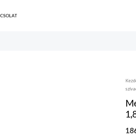
CSOLAT
Kezd
sziva
Me
1,
186