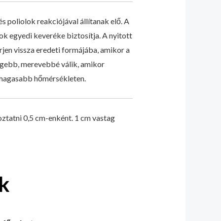
 poliolok reakciójával állítanak elő. A
k egyedi keveréke biztosítja. A nyitott
érjen vissza eredeti formájába, amikor a
egebb, merevebbé válik, amikor
magasabb hőmérsékleten.
toztatni 0,5 cm-enként. 1 cm vastag
k