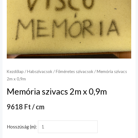
Kezdőlap
/
Habszivacsok
/
Főméretes szivacsok
/ Memória szivacs
2m x 0,9m
Memória szivacs 2m x 0,9m
9618 Ft / cm
Hosszúság (m):