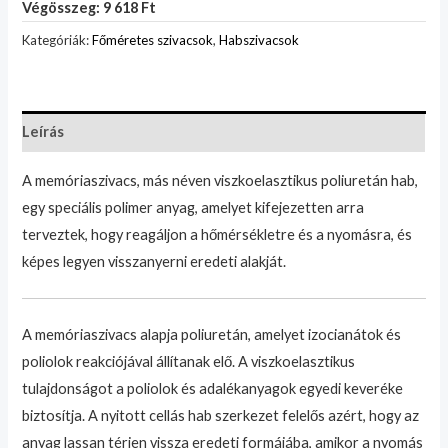
Végösszeg: 9 618 Ft
Kategóriák:
Főméretes szivacsok
,
Habszivacsok
Leírás
A memóriaszivacs, más néven viszkoelasztikus poliuretán hab,
egy speciális polimer anyag, amelyet kifejezetten arra
terveztek, hogy reagáljon a hőmérsékletre és a nyomásra, és
képes legyen visszanyerni eredeti alakját.
A memóriaszivacs alapja poliuretán, amelyet izocianátok és
poliolok reakciójával állítanak elő. A viszkoelasztikus
tulajdonságot a poliolok és adalékanyagok egyedi keveréke
biztosítja. A nyitott cellás hab szerkezet felelős azért, hogy az
anyag lassan térjen vissza eredeti formájába, amikor a nyomás