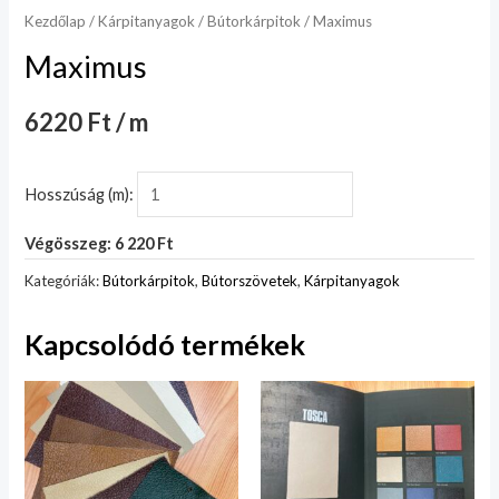
Kezdőlap
/
Kárpitanyagok
/
Bútorkárpitok
/ Maximus
Maximus
6220 Ft / m
Hosszúság (m):
Végösszeg: 6 220 Ft
Kategóriák:
Bútorkárpitok
,
Bútorszövetek
,
Kárpitanyagok
Kapcsolódó termékek