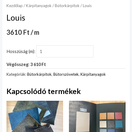
Kezdőlap
/
Kárpitanyagok
/
Bútorkárpitok
/ Louis
Louis
3610 Ft / m
Hosszúság (m):
Végösszeg: 3 610 Ft
Kategóriák:
Bútorkárpitok
,
Bútorszövetek
,
Kárpitanyagok
Kapcsolódó termékek