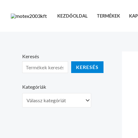
Skip
to
KEZDŐOLDAL
TERMÉKEK
KAP
content
Keresés
KERESÉS
Kategóriák