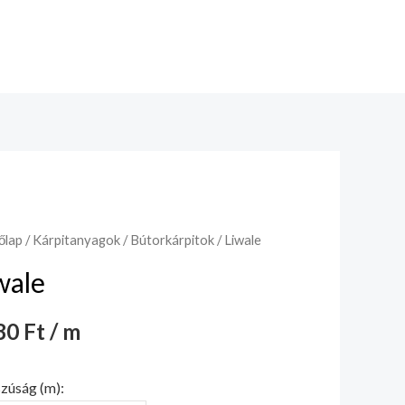
őlap
/
Kárpitanyagok
/
Bútorkárpitok
/ Liwale
wale
0 Ft / m
zúság (m):