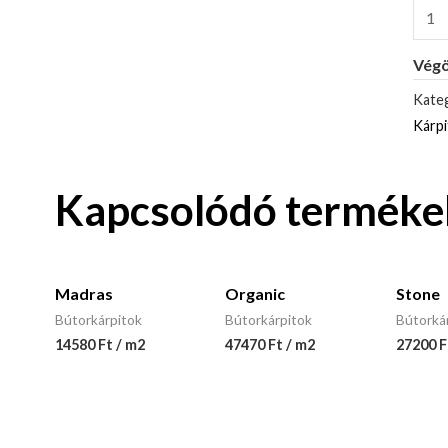
Végö
Kateg
Kárp
Kapcsolódó terméke
Madras
Organic
Stone
Bútorkárpitok
Bútorkárpitok
Bútorká
14580 Ft / m2
47470 Ft / m2
27200 F