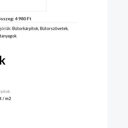
sszeg: 4 980 Ft
óriák:
Bútorkárpitok
,
Bútorszövetek
,
itanyagok
k
rpitok
t / m2