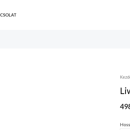
CSOLAT
Kezd
Li
498
Hoss