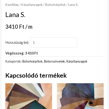
Kezdőlap
/
Kárpitanyagok
/
Bútorkárpitok
/ Lana S.
Lana S.
3410 Ft / m
Hosszúság (m):
Végösszeg: 3 410 Ft
Kategóriák:
Bútorkárpitok
,
Bútorszövetek
,
Kárpitanyagok
Kapcsolódó termékek