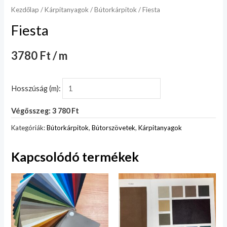
Kezdőlap
/
Kárpitanyagok
/
Bútorkárpitok
/ Fiesta
Fiesta
3780 Ft / m
Hosszúság (m):
Végösszeg: 3 780 Ft
Kategóriák:
Bútorkárpitok
,
Bútorszövetek
,
Kárpitanyagok
Kapcsolódó termékek