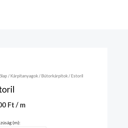
őlap
/
Kárpitanyagok
/
Bútorkárpitok
/ Estoril
toril
0 Ft / m
zúság (m):