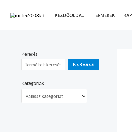
Skip
to
KEZDŐOLDAL
TERMÉKEK
KAP
content
Keresés
KERESÉS
Kategóriák