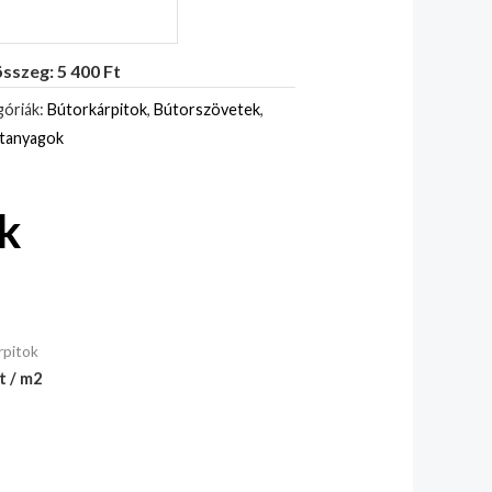
sszeg: 5 400 Ft
óriák:
Bútorkárpitok
,
Bútorszövetek
,
itanyagok
k
rpitok
t / m2