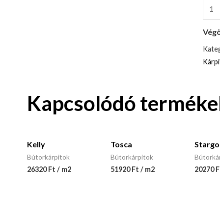
Végö
Kateg
Kárp
Kapcsolódó terméke
Kelly
Tosca
Stargo
Bútorkárpitok
Bútorkárpitok
Bútorká
26320 Ft / m2
51920 Ft / m2
20270 F