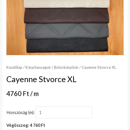
Kezdőlap
/
Kárpitanyagok
/
Bútorkárpitok
/ Cayenne Stvorce XL
Cayenne Stvorce XL
4760 Ft / m
Hosszúság (m):
Végösszeg: 4 760 Ft