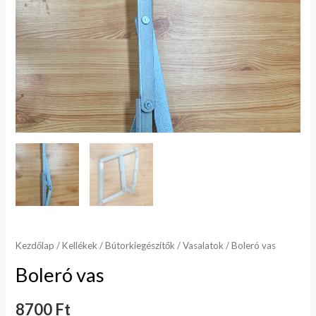
Kezdőlap
/
Kellékek
/
Bútorkiegészítők
/
Vasalatok
/ Boleró vas
Boleró vas
8700
Ft