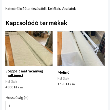
Kategóriák:
Bútorkiegészítők
,
Kellékek
,
Vasalatok
Kapcsolódó termékek
Steppelt matracanyag
Molinó
(hullámos)
Kellékek
Kellékek
1650 Ft / m
4800 Ft / m
Hosszúság (m):