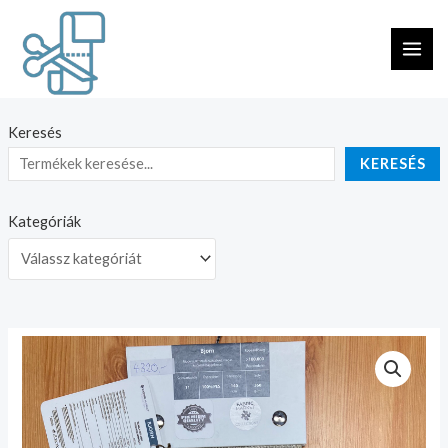
Skip
MAI
to
ME
content
Keresés
KERESÉS
Kategóriák