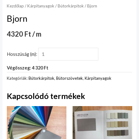
Kezdőlap
/
Kárpitanyagok
/
Bútorkárpitok
/ Bjorn
Bjorn
4320 Ft / m
Hosszúság (m):
Végösszeg: 4 320 Ft
Kategóriák:
Bútorkárpitok
,
Bútorszövetek
,
Kárpitanyagok
Kapcsolódó termékek