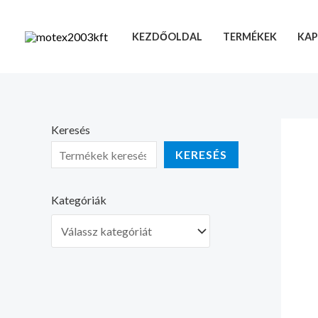
Skip
to
KEZDŐOLDAL
TERMÉKEK
KAP
content
Keresés
KERESÉS
Kategóriák