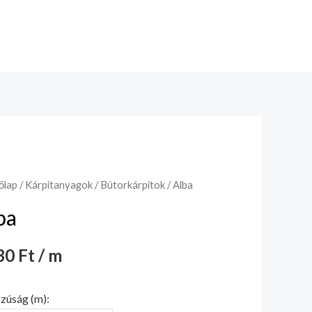
őlap
/
Kárpitanyagok
/
Bútorkárpitok
/ Alba
ba
0 Ft / m
zúság (m):