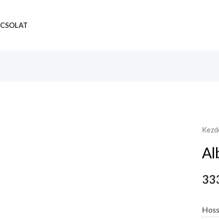
CSOLAT
Kezd
Al
333
Hoss