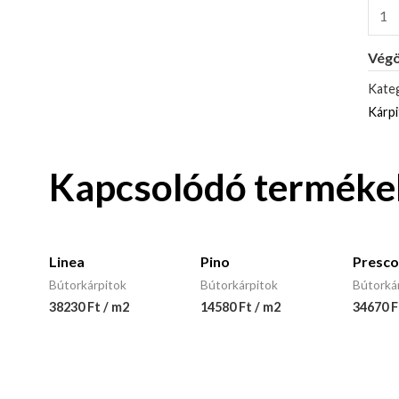
Végö
Kateg
Kárp
Kapcsolódó terméke
Linea
Pino
Presco
Bútorkárpitok
Bútorkárpitok
Bútorká
38230 Ft / m2
14580 Ft / m2
34670 F