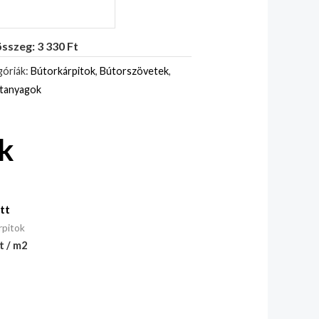
sszeg: 3 330 Ft
óriák:
Bútorkárpitok
,
Bútorszövetek
,
itanyagok
k
tt
rpitok
t / m2