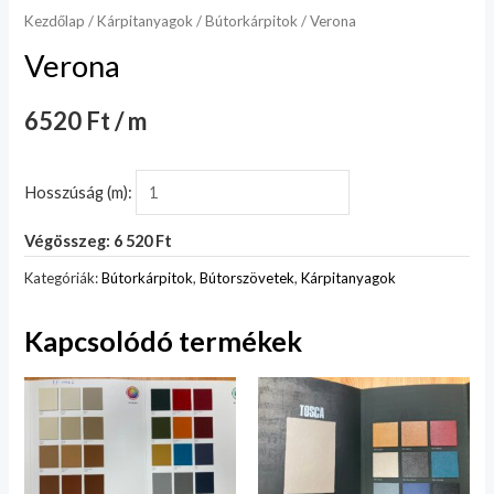
Kezdőlap
/
Kárpitanyagok
/
Bútorkárpitok
/ Verona
Verona
6520 Ft / m
Hosszúság (m):
Végösszeg: 6 520 Ft
Kategóriák:
Bútorkárpitok
,
Bútorszövetek
,
Kárpitanyagok
Kapcsolódó termékek