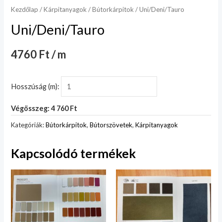
Kezdőlap
/
Kárpitanyagok
/
Bútorkárpitok
/ Uni/Deni/Tauro
Uni/Deni/Tauro
4760 Ft / m
Hosszúság (m):
Végösszeg: 4 760 Ft
Kategóriák:
Bútorkárpitok
,
Bútorszövetek
,
Kárpitanyagok
Kapcsolódó termékek