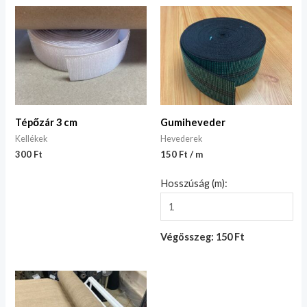
Tépőzár 3 cm
Gumiheveder
Kellékek
Hevederek
300
Ft
150 Ft / m
Hosszúság (m):
Végösszeg: 150 Ft