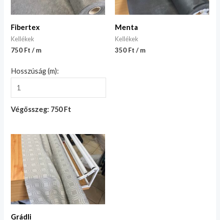
Fibertex
Menta
Kellékek
Kellékek
750 Ft / m
350 Ft / m
Hosszúság (m):
Végösszeg: 750 Ft
Grádli