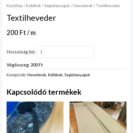
Kezdőlap
/
Kellékek
/
Segédanyagok
/
Hevederek
/ Textilheveder
Textilheveder
200 Ft / m
Hosszúság (m):
Végösszeg: 200 Ft
Kategóriák:
Hevederek
,
Kellékek
,
Segédanyagok
Kapcsolódó termékek