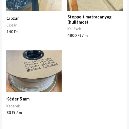
Steppelt matracanyag
Cipzár
(hullámos)
Cipzár
Kellékek
140
Ft
4800 Ft / m
Kéder 5 mm
Kéderek
80 Ft / m